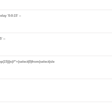
ay '0:0:15' --
' --
p(15)))v)/*'+(select(0)from(select(sle