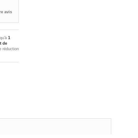
e avis
squ'à
1
t de
e réduction