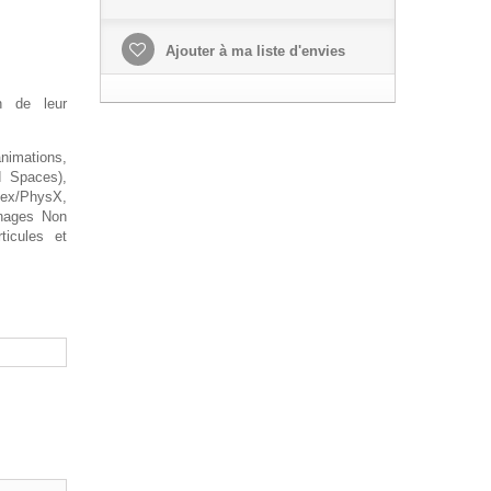
Ajouter à ma liste d'envies
n de leur
nimations,
d Spaces),
/PhysX,
nnages Non
ticules et