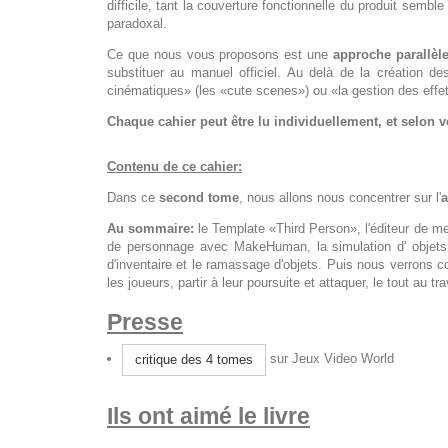
difficile, tant la couverture fonctionnelle du produit sem
paradoxal.
Ce que nous vous proposons est une
approche parallèl
substituer au manuel officiel. Au delà de la création de
cinématiques» (les «cute scenes») ou «la gestion des effe
Chaque cahier peut être lu individuellement, et selon 
Contenu de ce cahier:
Dans ce
second tome
, nous allons nous concentrer sur l'
a
Au sommaire:
le Template «Third Person», l'éditeur de mes
de personnage avec MakeHuman, la simulation d' objets s
d'inventaire et le ramassage d'objets. Puis nous verrons 
les joueurs, partir à leur poursuite et attaquer, le tout au
Presse
sur Jeux Video World
critique des 4 tomes
Ils ont aimé le livre