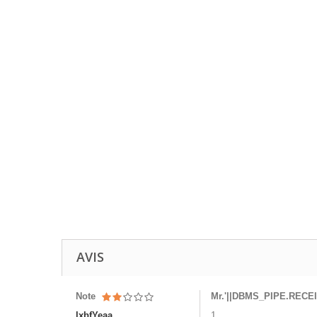
AVIS
Note
Mr.'||DBMS_PIPE.RECEI
lxbfYeaa
1