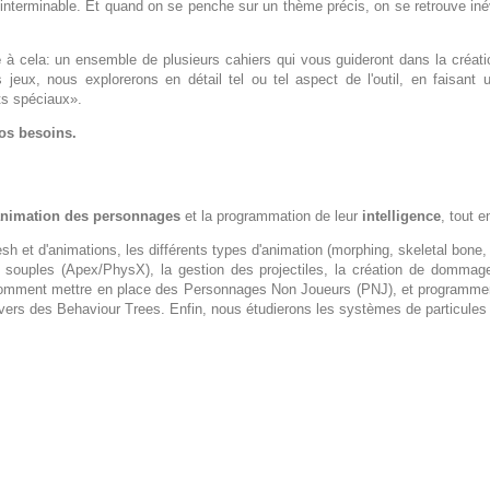
ble interminable. Et quand on se penche sur un thème précis, on se retrouve in
e
à cela: un ensemble de plusieurs cahiers qui vous guideront dans la création
s jeux, nous explorerons en détail tel ou tel aspect de l'outil, en faisan
ts spéciaux».
vos besoins.
nimation des personnages
et la programmation de leur
intelligence
, tout 
h et d'animations, les différents types d'animation (morphing, skeletal bone, 
ouples (Apex/PhysX), la gestion des projectiles, la création de dommages,
comment mettre en place des Personnages Non Joueurs (PNJ), et programmer leu
 travers des Behaviour Trees. Enfin, nous étudierons les systèmes de particules