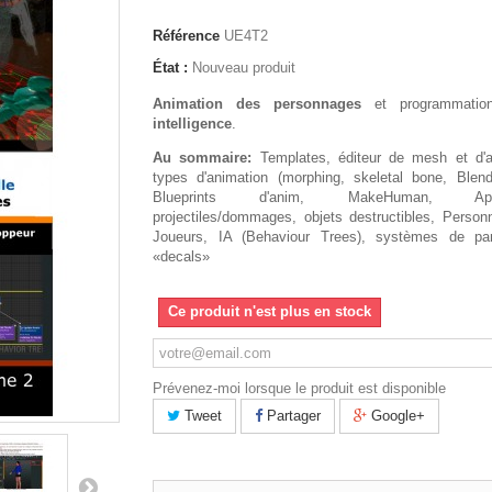
Référence
UE4T2
État :
Nouveau produit
Animation des personnages
et programmatio
intelligence
.
Au sommaire:
Templates, éditeur de mesh et d'a
types d'animation (morphing, skeletal bone, Blen
Blueprints d'anim, MakeHuman, Apex
projectiles/dommages, objets destructibles, Perso
Joueurs, IA (Behaviour Trees), systèmes de par
«decals»
Ce produit n'est plus en stock
Prévenez-moi lorsque le produit est disponible
Tweet
Partager
Google+