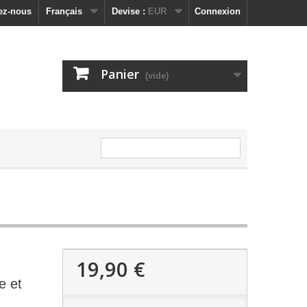
ez-nous
Français
Devise :
EUR
Connexion
Panier
(vide)
19,90 €
e et