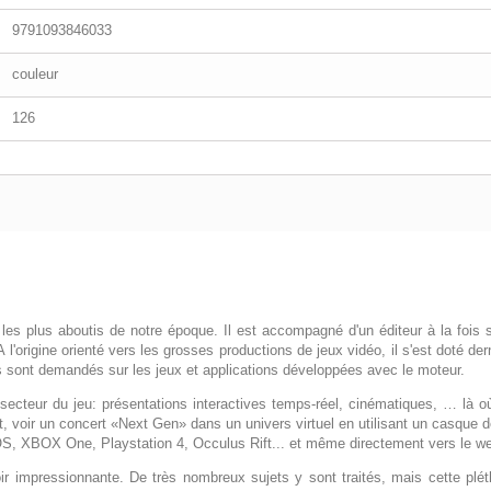
9791093846033
couleur
126
es plus aboutis de notre époque. Il est accompagné d'un éditeur à la fois s
 A l'origine orienté vers les grosses productions de jeux vidéo, il s'est doté de
s sont demandés sur les jeux et applications développées avec le moteur.
secteur du jeu: présentations interactives temps-réel, cinématiques, … là où
t, voir un concert «Next Gen» dans un univers virtuel en utilisant un casque d
OS, XBOX One, Playstation 4, Occulus Rift... et même directement vers le
impressionnante. De très nombreux sujets y sont traités, mais cette pléthor