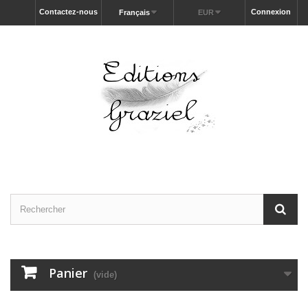
Contactez-nous
Connexion
Français
EUR
Panier
(vide)