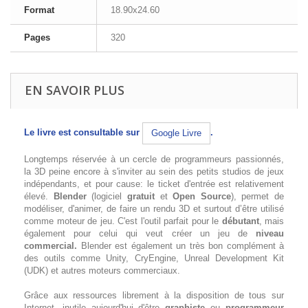
Format
18.90x24.60
Pages
320
EN SAVOIR PLUS
Le livre est consultable sur
.
Google Livre
Longtemps réservée à un cercle de programmeurs passionnés,
la 3D peine encore à s'inviter au sein des petits studios de jeux
indépendants, et pour cause: le ticket d'entrée est relativement
élevé.
Blender
(logiciel
gratuit
et
Open Source
), permet de
modéliser, d'animer, de faire un rendu 3D et surtout d’être utilisé
comme moteur de jeu. C'est l'outil parfait pour le
débutant
, mais
également pour celui qui veut créer un jeu de
niveau
commercial.
Blender est également un très bon complément à
des outils comme Unity, CryEngine, Unreal Development Kit
(UDK) et autres moteurs commerciaux.
Grâce aux ressources librement à la disposition de tous sur
Internet, inutile aujourd'hui d'être
graphiste
ou
programmeur