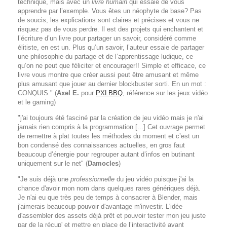
technique, mais avec un
livre humain
qui essaie de vous
apprendre par l’exemple. Vous êtes un néophyte de base? Pas
de soucis, les explications sont claires et précises et vous ne
risquez pas de vous perdre. Il est des projets qui enchantent et
l’écriture d’un livre pour partager un savoir, considéré comme
élitiste, en est un. Plus qu’un savoir, l’auteur essaie de partager
une philosophie du partage et de l’apprentissage ludique, ce
qu’on ne peut que féliciter et encourager!! Simple et efficace, ce
livre vous montre que créer aussi peut être amusant et même
plus amusant que jouer au dernier blockbuster sorti. En un mot :
CONQUIS." (
Axel E.
pour
PXLBBQ
, référence sur les jeux vidéo
et le gaming)
"j'ai toujours été fasciné par la création de jeu vidéo mais je n'ai
jamais rien compris à la programmation [...] Cet ouvrage permet
de remettre à plat toutes les méthodes du moment et c’est un
bon condensé des connaissances actuelles, en gros faut
beaucoup d’énergie pour regrouper autant d’infos en butinant
uniquement sur le net" (
Damocles
)
"Je suis déjà une
professionnelle
du jeu vidéo puisque j'ai la
chance d'avoir mon nom dans quelques rares génériques déjà.
Je n'ai eu que très peu de temps à consacrer à Blender, mais
j'aimerais beaucoup pouvoir d'avantage m'investir. L'idée
d'assembler des assets déjà prêt et pouvoir tester mon jeu juste
par de la récup' et mettre en place de l’interactivité avant