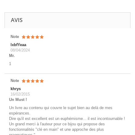
AVIS
Note
lxbfYeaa
08/04/2024
Mr.
1
Note
khrys
16/02/2015
Un Must !
Un livre au contenu qui couvre le sujet bien au delà de mes
espérances.
Dire qu'il est excellent est un euphémisme... il est incontournable !
Un grand merci à l'auteur pour ce bijou qui propose des
fonctionnalités "clé en main" et une approche des plus
pragmatiques."