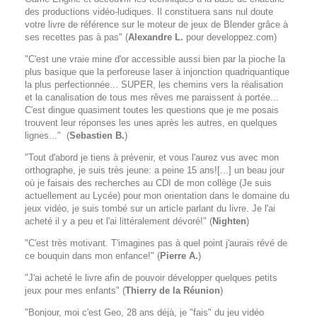
des productions vidéo-ludiques. Il constituera sans nul doute
votre livre de référence sur le moteur de jeux de Blender grâce à
ses recettes pas à pas" (
Alexandre L.
pour developpez.com)
"C'est une vraie mine d'or accessible aussi bien par la pioche la
plus basique que la perforeuse laser à injonction quadriquantique
la plus perfectionnée... SUPER, les chemins vers la réalisation
et la canalisation de tous mes rêves me paraissent à portée...
C'est dingue quasiment toutes les questions que je me posais
trouvent leur réponses les unes après les autres, en quelques
lignes..." (
Sebastien B.
)
"Tout d'abord je tiens à prévenir, et vous l'aurez vus avec mon
orthographe, je suis très jeune: a peine 15 ans![...] un beau jour
où je faisais des recherches au CDI de mon collège (Je suis
actuellement au Lycée) pour mon orientation dans le domaine du
jeux vidéo, je suis tombé sur un article parlant du livre. Je l'ai
acheté il y a peu et l'ai littéralement dévoré!" (
Nighten
)
"C'est très motivant. T'imagines pas à quel point j'aurais révé de
ce bouquin dans mon enfance!" (
Pierre A.
)
"J'ai acheté le livre afin de pouvoir développer quelques petits
jeux pour mes enfants" (
Thierry de la Réunion
)
"Bonjour, moi c'est Geo, 28 ans déjà, je "fais" du jeu vidéo