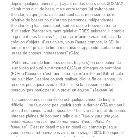
depuis quelques années [...] ayant eu des cours sous 3DSMAX,
c'était mon outil de base, mais entre temps j'ai switché sur
Blender, vu que je travaille tout seul dans mon coin et qu'il
m'arrive de bosser pour d'autres personnes indépendantes,
Blender est plus intéressant, surtout que je trouve en terme
d'utilisation Blender vraiment génial et TRES puissant. Il comble
largement mes besoins ! [...] ce qui m'anime vraiment, c'est la
création d'objets, d'un univers, vous l'aurez compris, la 3D, le
temps réel ! je vais le lire à mon aise et apprendre certainement
un tas de choses intéressantes" (
Géo
)
"Petit amateur (de loin mais depuis toujours) en conception de
jeux vidéo (débuté sur Amstrad 6128) et d'images de synthèse
(POV à l'époque), c'est mon fiston qui m'a initié au BGE et cela
me plait bien.J'espère pouvoir réaliser, d'ici la fin de l'année, un
ou deux petits jeux avec le BGE. Et si la passion perdure,
pourquoi pas participer à un projet en équipe." (
Jakesully
)
"La conception d’un jeu vidéo est quelque chose de long et
difficile, il ne faut donc pas vouloir sortir le dernier GTA tout seul
et en 3 semaines, c’est impossible!! Le livre est rempli de petites
phrases pleines de bon sens telle que : "
Mieux vaut une jolie
petite maison en bois que le mur ouest d’une cathédrale
boiteuse"
.C’est un détail mais un détail qui compte puisque
vous ne vous retrouvez pas avec un ouvrage 100% théorique et