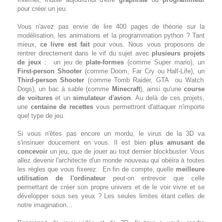
pour créer un jeu.
Vous n'avez pas envie de lire 400 pages de théorie sur la
modélisation, les animations et la programmation python ? Tant
mieux,
ce livre est fait
pour vous. Nous vous proposons de
rentrer directement dans le vif du sujet avec
plusieurs projets
de jeux
: un jeu de
plate-formes
(comme Super mario), un
First-person Shooter
(comme Doom, Far Cry ou Half-Life), un
Third-person Shooter
(comme Tomb Raider, GTA ou Watch
Dogs), un bac à sable (comme
Minecraft
), ainsi qu'une
course
de voitures
et un
simulateur d'avion
. Au delà de ces projets,
une
centaine de recettes
vous permettront d'attaquer n'importe
quel type de jeu.
Si vous n'êtes pas encore un mordu, le virus de la 3D va
s'insinuer doucement en vous. Il est bien
plus amusant de
concevoir
un jeu, que de jouer au tout dernier blockbuster. Vous
allez devenir l'architecte d'un monde nouveau qui obéira à toutes
les règles que vous fixerez. En fin de compte, quelle
meilleure
utilisation de l'ordinateur
peut-on entrevoir que celle
permettant de créer son propre univers et de le voir vivre et se
développer sous ses yeux ? Les seules limites étant celles de
notre imagination...