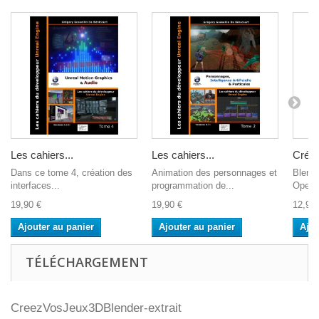
Les cahiers...
Les cahiers...
Créez
Dans ce tome 4, création des
Animation des personnages et
Blender
interfaces...
programmation de...
Open S
19,90 €
19,90 €
12,95 
Ajouter au panier
Ajouter au panier
Ajou
TÉLÉCHARGEMENT
CreezVosJeux3DBlender-extrait