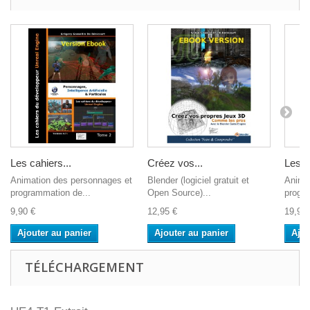
Les cahiers...
Créez vos...
Les c
Animation des personnages et
Blender (logiciel gratuit et
Anima
programmation de...
Open Source)...
progra
9,90 €
12,95 €
19,90 
Ajouter au panier
Ajouter au panier
Ajou
TÉLÉCHARGEMENT