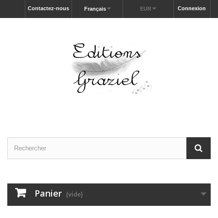
Contactez-nous
Connexion
Français
EUR
Panier
(vide)