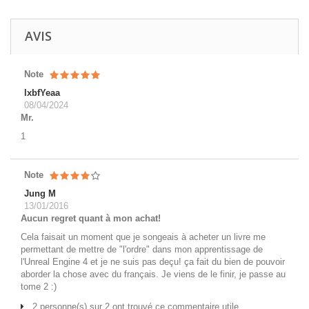
AVIS
Note
lxbfYeaa
08/04/2024
Mr.
1
Note
Jung M
13/01/2016
Aucun regret quant à mon achat!
Cela faisait un moment que je songeais à acheter un livre me
permettant de mettre de "l'ordre" dans mon apprentissage de
l'Unreal Engine 4 et je ne suis pas deçu! ça fait du bien de pouvoir
aborder la chose avec du français. Je viens de le finir, je passe au
tome 2 :)
2 personne(s) sur 2 ont trouvé ce commentaire utile.