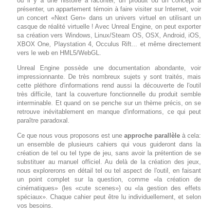
où il y a une histoire à raconter, un produit ou un concept à
présenter, un appartement témoin à faire visiter sur Internet, voir
un concert «Next Gen» dans un univers virtuel en utilisant un
casque de réalité virtuelle ! Avec Unreal Engine, on peut exporter
sa création vers Windows, Linux/Steam OS, OSX, Android, iOS,
XBOX One, Playstation 4, Occulus Rift... et même directement
vers le web en HML5/WebGL.
Unreal Engine possède une documentation abondante, voir
impressionnante. De très nombreux sujets y sont traités, mais
cette pléthore d'informations rend aussi la découverte de l'outil
très difficile, tant la couverture fonctionnelle du produit semble
interminable. Et quand on se penche sur un thème précis, on se
retrouve inévitablement en manque d'informations, ce qui peut
paraître paradoxal.
Ce que nous vous proposons est une
approche parallèle
à cela:
un ensemble de plusieurs cahiers qui vous guideront dans la
création de tel ou tel type de jeu, sans avoir la prétention de se
substituer au manuel officiel. Au delà de la création des jeux,
nous explorerons en détail tel ou tel aspect de l'outil, en faisant
un point complet sur la question, comme «la création de
cinématiques» (les «cute scenes») ou «la gestion des effets
spéciaux». Chaque cahier peut être lu individuellement, et selon
vos besoins.